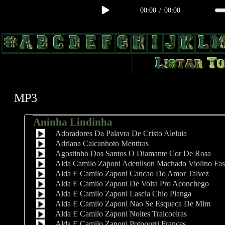
00:00
/
00:00
body, td, th { color: #9a9da1; } .lateral { border: 1px solid #0b331f; 
radius: 3px; float: left; background: #000; } .test2 { width: 63px; over
MP3
Aninha Lindinha
Adoradores Da Palavra De Cristo Aleluia
Adriana Calcanhoto Mentiras
Agostinho Dos Santos O Diamante Cor De Rosa
Alda Camilo Zaponi Adenilson Machado Violino Fas
Alda E Camilo Zaponi Cancao Do Amor Talvez
Alda E Camilo Zaponi De Volta Pro Aconchego
Alda E Camilo Zaponi Lascia Chio Pianga
Alda E Camilo Zaponi Nao Se Esqueca De Mim
Alda E Camilo Zaponi Noites Traicoeiras
Alda E Camilo Zaponi Potpourri Frances