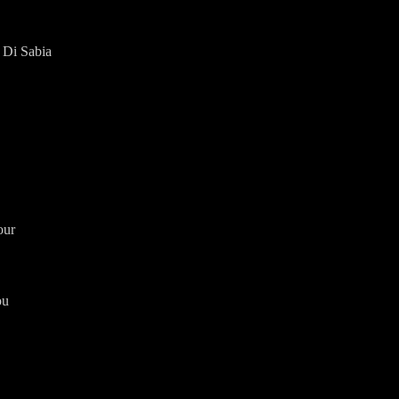
 Di Sabia
our
ou