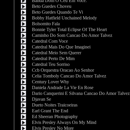
Banda Dom O Ceu Em Voce.
Beto Guedes Choveu
Beto Guedes Quando Te Vi
Bobby Hatfield Unchained Melody
Bolsomito Fala
Bonnie Tyler Total Eclipse Of The Heart
Caminho Do Som Cancao Do Amor Talvez
Catedral Com Voce
Catedral Mais Do Que Imaginei
Catedral Meio Sem Querer
Catedral Perto De Mim
Catedral Teu Sorriso
Ccb Orquestra Oracao Ao Senhor
Celia Tomboly Cancao Do Amor Talvez
Century Lover Why
Daniela Andrade La Vie En Rose
Dario Canquerini E Silvana Cancao Do Amor Talvez
Djavan Se
Dueto Noites Traicoeiras
Earl Grant The End
Ed Sheeran Photography
Elvis Presley Always On My Mind
Elvis Presley No More