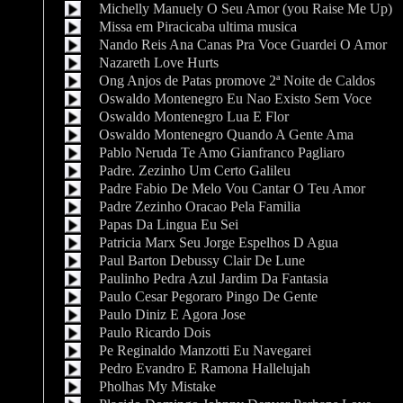
Michelly Manuely O Seu Amor (you Raise Me Up)
Missa em Piracicaba ultima musica
Nando Reis Ana Canas Pra Voce Guardei O Amor
Nazareth Love Hurts
Ong Anjos de Patas promove 2ª Noite de Caldos
Oswaldo Montenegro Eu Nao Existo Sem Voce
Oswaldo Montenegro Lua E Flor
Oswaldo Montenegro Quando A Gente Ama
Pablo Neruda Te Amo Gianfranco Pagliaro
Padre. Zezinho Um Certo Galileu
Padre Fabio De Melo Vou Cantar O Teu Amor
Padre Zezinho Oracao Pela Familia
Papas Da Lingua Eu Sei
Patricia Marx Seu Jorge Espelhos D Agua
Paul Barton Debussy Clair De Lune
Paulinho Pedra Azul Jardim Da Fantasia
Paulo Cesar Pegoraro Pingo De Gente
Paulo Diniz E Agora Jose
Paulo Ricardo Dois
Pe Reginaldo Manzotti Eu Navegarei
Pedro Evandro E Ramona Hallelujah
Pholhas My Mistake