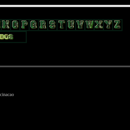
position: relative; width: 170px; text-decoration: none; } .test { width:
flow: hidden; height: 24px; border: 0px solid #000; float: left; margin-le
cinacao