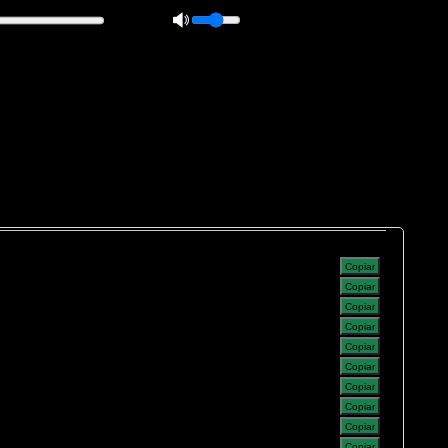
 0px; overflow: hidden; height: 20px; border: 1px solid #000; border-
ft: 5px; }
Copiar
Copiar
Copiar
Copiar
Copiar
Copiar
Copiar
Copiar
Copiar
Copiar