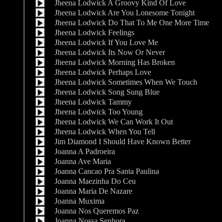
Jheena Lodwick A Groovy Kind Of Love
Jheena Lodwick Are You Lonesome Tonight
Jheena Lodwick Do That To Me One More Time
Jheena Lodwick Feelings
Jheena Lodwick If You Love Me
Jheena Lodwick Its Now Or Never
Jheena Lodwick Morning Has Broken
Jheena Lodwick Perhaps Love
Jheena Lodwick Sometimes When We Touch
Jheena Lodwick Song Sung Blue
Jheena Lodwick Tammy
Jheena Lodwick Too Young
Jheena Lodwick We Can Work It Out
Jheena Lodwick When You Tell
Jim Diamond I Should Have Known Better
Joanna A Padroeira
Joanna Ave Maria
Joanna Cancao Pra Santa Paulina
Joanna Maezinha Do Ceu
Joanna Maria De Nazare
Joanna Muxima
Joanna Nos Queremos Paz
Joanna Nossa Senhora