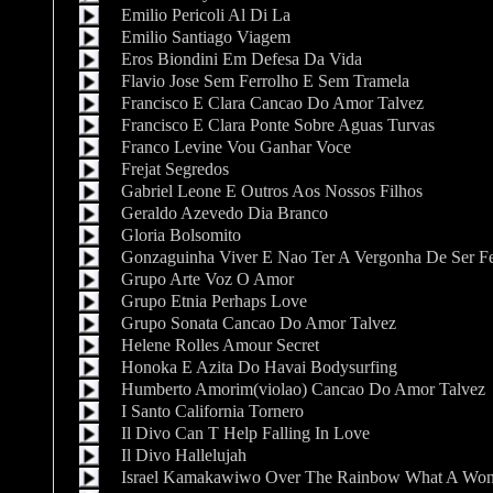
Emilio Pericoli Al Di La
Emilio Santiago Viagem
Eros Biondini Em Defesa Da Vida
Flavio Jose Sem Ferrolho E Sem Tramela
Francisco E Clara Cancao Do Amor Talvez
Francisco E Clara Ponte Sobre Aguas Turvas
Franco Levine Vou Ganhar Voce
Frejat Segredos
Gabriel Leone E Outros Aos Nossos Filhos
Geraldo Azevedo Dia Branco
Gloria Bolsomito
Gonzaguinha Viver E Nao Ter A Vergonha De Ser Fe
Grupo Arte Voz O Amor
Grupo Etnia Perhaps Love
Grupo Sonata Cancao Do Amor Talvez
Helene Rolles Amour Secret
Honoka E Azita Do Havai Bodysurfing
Humberto Amorim(violao) Cancao Do Amor Talvez
I Santo California Tornero
Il Divo Can T Help Falling In Love
Il Divo Hallelujah
Israel Kamakawiwo Over The Rainbow What A Won