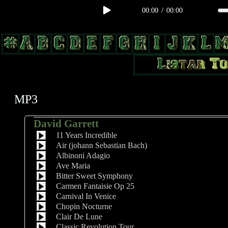
00:00
/
00:00
body, td, th { color: #9a9da1; } .lateral { border: 1px solid #0b331f; 
radius: 3px; float: left; background: #000; } .test2 { width: 63px; over
MP3
David Garrett
11 Years Incredible
Air (johann Sebastian Bach)
Albinoni Adagio
Ave Maria
Bitter Sweet Symphony
Carmen Fantaisie Op 25
Carnival In Venice
Chopin Nocturne
Clair De Lune
Classic Revolution Tour