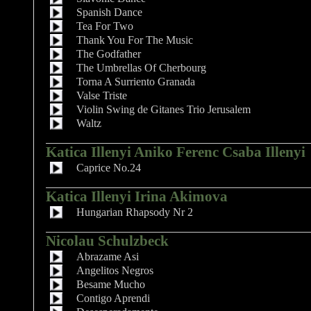
Spanish Dance
Tea For Two
Thank You For The Music
The Godfather
The Umbrellas Of Cherbourg
Torna A Surriento Granada
Valse Triste
Violin Swing de Gitanes Trio Jerusalem
Waltz
Katica Illenyi Aniko Ferenc Csaba Illenyi
Caprice No.24
Katica Illenyi Irina Akimova
Hungarian Rhapsody Nr 2
Nicolau Schulzbeck
Abrazame Asi
Angelitos Negros
Besame Mucho
Contigo Aprendi