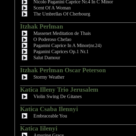
Nicolo Paganini Caprice Nr.4 In C Minor
Scent Of A Woman
The Umbrellas Of Cherbourg
Itzhak Perlman
Massenet Meditation de Thais
O Poderoso Chefao
Paganini Caprice In A Minor(nr.24)
Paganini Caprices Op.1 Nr.1
Salut Damour
Itzhak Perlman Oscar Peterson
Stormy Weather
Katica Illeny Trio Jerusalem
Violin Swing De Gitanes
Katica Csaba Ilennyi
Embraceable You
Katica Iilenyi
Amazing Grace