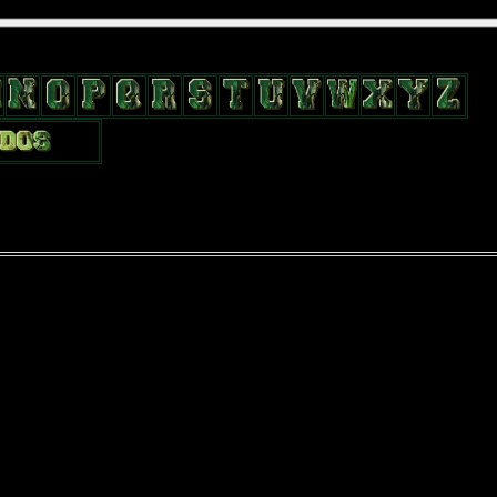
position: relative; width: 170px; text-decoration: none; } .test { width:
flow: hidden; height: 24px; border: 0px solid #000; float: left; margin-le