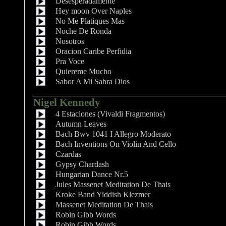
Desesperadamente
Hey moon Over Naples
No Me Platiques Mas
Noche De Ronda
Nosotros
Oracion Caribe Perfidia
Pra Voce
Quiereme Mucho
Sabor A Mi Sabra Dios
Nigel Kennedy
4 Estaciones (Vivaldi Fragmentos)
Autumn Leaves
Bach Bwv 1041 I Allegro Moderato
Bach Inventions On Violin And Cello
Czardas
Gypsy Chardash
Hungarian Dance Nr.5
Jules Massenet Meditation De Thais
Kroke Band Yiddish Klezmer
Massenet Meditation De Thais
Robin Gibb Words
Robin Gibb Words