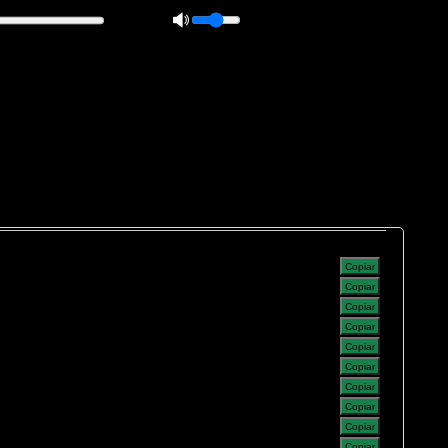
 0px; overflow: hidden; height: 20px; border: 1px solid #000; border-
ft: 5px; }
Copiar
Copiar
Copiar
Copiar
Copiar
Copiar
Copiar
Copiar
Copiar
Copiar