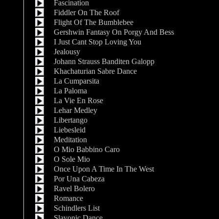
Fascination
Fiddler On The Roof
Flight Of The Bumblebee
Gershwin Fantasy On Porgy And Bess
I Just Cant Stop Loving You
Jealousy
Johann Strauss Banditen Galopp
Khachaturian Sabre Dance
La Cumparsita
La Paloma
La Vie En Rose
Lehar Medley
Libertango
Liebesleid
Meditation
O Mio Babbino Caro
O Sole Mio
Once Upon A Time In The West
Por Una Cabeza
Ravel Bolero
Romance
Schindlers List
Slavonic Dance