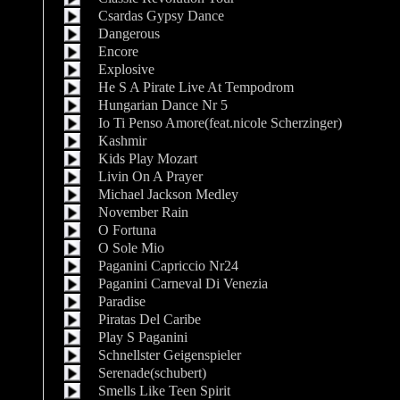
Csardas Gypsy Dance
Dangerous
Encore
Explosive
He S A Pirate Live At Tempodrom
Hungarian Dance Nr 5
Io Ti Penso Amore(feat.nicole Scherzinger)
Kashmir
Kids Play Mozart
Livin On A Prayer
Michael Jackson Medley
November Rain
O Fortuna
O Sole Mio
Paganini Capriccio Nr24
Paganini Carneval Di Venezia
Paradise
Piratas Del Caribe
Play S Paganini
Schnellster Geigenspieler
Serenade(schubert)
Smells Like Teen Spirit